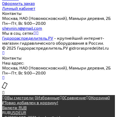
Оформить заказ
Личный кабинет
Контакты
Москва, НАО (Новомосковский), Мамыри деревня, 2Б
Пн—Пт, Вс 9:00—20:00
shevnin.n@gmail.com
Мы в соц. сетях
Гидрораспределитель.РУ
- крупнейший интернет-
магазин гидравлического оборудования в России.
© 2025 Гидрораспределитель.РУ gidroraspredelitel.ru
Контакты
Наш адрес:
Москва, НАО (Новомосковский), Мамыри деревня, 2Б
Пн—Пт, Вс 9:00—20:00
0
Вы смотрели
0
Избранные
0
Сравнение
0
Корзина
0
₽
Товар добавлен в корзину!
Валюта:
RUB
RUB
USD
EUR