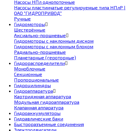
Насосы НПл однопоточные
Насосы пластинчатые регулируемые типа НПлР |
ОАО "ГИДРОПРИВОД"
Ручные
Гидромоторы
Шестерённые
Аксиально-поршневые
Гидромоторы с наклонным диском
Гидромоторы с наклонным блоком
Радиально-поршневые
Планетарные (героторные)
Гидрораспределители
Моноблочные
Секционные
Пропорциональные
Гидроцилиндры
Гидроаппаратура
Картриджная аппаратура
Модульная гидроаппаратура
Клапанная аппаратура
Гидроаккумуляторы
Гидравлические баки
Быстроразъемные соединения
Электродвигатели