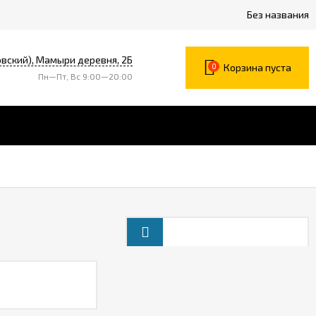
Без названия
вский), Мамыри деревня, 2Б
0
Корзина пуста
Пн—Пт, Вс 9:00—20:00