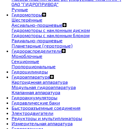
ОАО "ГИДРОПРИВОД"
Ручные
Гидромоторы
Шестерённые
Аксиально-поршневые
Гидромоторы с наклонным диском
Гидромоторы с наклонным блоком
Радиально-поршневые
Планетарные (героторные)
Гидрораспределители
Моноблочные
Секционные
Пропорциональные
Гидроцилиндры
Гидроаппаратура
Картриджная аппаратура
Модульная гидроаппаратура
Клапанная аппаратура
Гидроаккумуляторы
Гидравлические баки
Быстроразъемные соединения
Электродвигатели
Редукторы и мультипликаторы
Измерительная аппаратура
Гидростанции