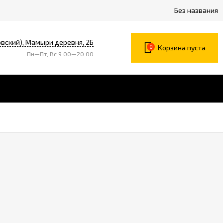
Без названия
вский), Мамыри деревня, 2Б
0
Корзина пуста
Пн—Пт, Вс 9:00—20:00