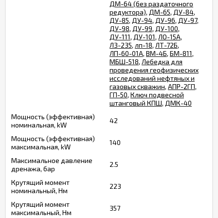
ДМ-64 (без раздаточного
редуктора)
,
ДМ-65
,
ДУ-84
,
ДУ-85
,
ДУ-94
,
ДУ-96
,
ДУ-97
,
ДУ-98
,
ДУ-99
,
ДУ-100
,
ДУ-111
,
ДУ-101
,
ЛО-15А
,
ЛЗ-235
,
лп-18
,
ЛТ-72Б
,
ЛП-60-01А
,
ВМ-4Б
,
БМ-811
,
МБШ-518
,
Лебедка для
проведения геофизических
исследований нефтяных и
газовых скважин
,
АПР-2ГП
,
ГП-50
,
Ключ подвесной
штанговый КПШ
,
ДМК-40
Мощность (эффективная)
42
номинальная, kW
Мощность (эффективная)
140
максимальная, kW
Максимальное давление
2.5
дренажа, бар
Крутящий момент
223
номинальный, Нм
Крутящий момент
357
максимальный, Нм