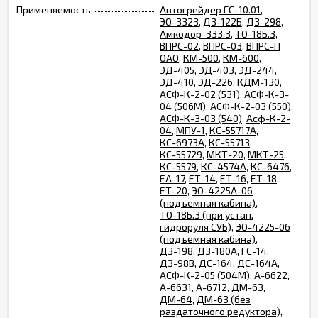
Применяемость
Автогрейдер ГС-10.01
,
ЭО-3323
,
ДЗ-122Б
,
ДЗ-298
,
Амкодор-333.3
,
ТО-18Б.3
,
ВПРС-02
,
ВПРС-03
,
ВПРС-П
ОАО
,
КМ-500
,
КМ-600
,
ЭД-405
,
ЭД-403
,
ЭД-244
,
ЭД-410
,
ЭД-226
,
КДМ-130
,
АСФ-К-2-02 (531)
,
АСФ-К-3-
04 (506М)​
,
АСФ-К-2-03 (550)
,
АСФ-К-3-03 (540)
,
Асф-К-2-
04​
,
МПУ-1
,
КС-55717А
,
КС-6973А
,
КС-55713
,
КС-55729
,
МКТ-20
,
МКТ-25
,
КС-5579
,
КС-4574А
,
КС-6476
,
ЕА-17
,
ЕТ-14
,
ЕТ-16
,
ЕТ-18
,
ЕТ-20
,
ЭО-4225А-06
(подъемная кабина)
,
ТО-18Б.3 (при устан.
гидроруля СУБ)
,
ЭО-4225-06
(подъемная кабина)
,
ДЗ-198
,
ДЗ-180А
,
ГС-14
,
ДЗ-98В
,
ДС-164
,
ДС-164А
,
АСФ-К-2-05 (504М)
,
А-6622
,
А-6631
,
А-6712
,
ДМ-63
,
ДМ-64
,
ДМ-63 (без
раздаточного редуктора)
,