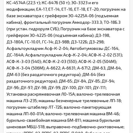
КС-4574А (22,5 т); КС-6476 (50 т); ЭО-3323 и его
модификации; ЕА-17, ЕТ-14, ЕТ-16, ЕТ-18, ЕТ-20; погрузчик на
базе экскаватора с грейфером ЭО-4225А-06 (подъемная
кабина), фронтальный погрузчик Амкодор-333.3; ТО-18Б.3
(при устан. гидроруля СУБ); Погрузчик на базе экскаватора с
грейфером ЭО-4225-06 (подъемная кабина); ДЗ-198,
ДЗ-180А, ГС-10.01, ГС-14; ДЗ-98В; ДЗ-122Б; ДЗ-298;
Асфальтоукладчик Асф-К-2-04; Автобитумовозы ДС-164,
ДС-164А; Асфальтоукладчик Асф-К-2-04; АСФ-К-2-02 (531);
АСФ-К-3-03 (540); АСФ-К-2-03 (550); АСФ-К-2-05 (504М);
АСФ-К-3-04 (506М); А-6622; А-6631; А-6712; ДМ-63, ДМ-64,
ДМ-63 (без раздаточного редуктора); ДМ-64 (без
раздаточного редуктора); ДМ-65; ДУ-84, ДУ-85; ДУ-94;
ДУ-96; ДУ-97; ДУ-98; ДУ-99; ДУ-100; ДУ-101; ДУ-111;
Установка раскряжевочная ЛО-15А; валочно-трелевочная
машина ЛЗ-235; машины безчекерные трелевочные ЛП-18;
погрузчик-штабелер ЛТ-72Б; валочно-пакетирующая
машина ЛП-60-01А; валочно-трелевочная машина ВМ-4Б;
бурильно-сваебойная машина БМ-811; машина бурильная
шнековая МБШ-518; выправочно-подбивочно-рихтовочные;