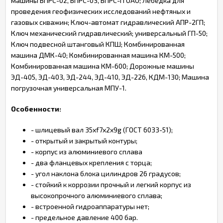
машины ВПРС-02, ВПРС-03, ВПРС-П ОАО; Лебедка для
проведения геофизических исследований нефтяных и
газовых скважин; Ключ-автомат гидравлический АПР-2ГП;
Ключ механический гидравлический; универсальный ГП-50;
Ключ подвесной штанговый КПШ; Комбинированная
машина ДМК-40; Комбинированная машина КМ-500;
Комбинированная машина КМ-600; Дорожные машины
ЭД-405, ЭД-403, ЭД-244, ЭД-410, ЭД-226, КДМ-130; Машина
погрузочная универсальная МПУ-1.
Особенности:
- шлицевый вал 35xf7x2x9g (ГОСТ 6033-51);
- открытый и закрытый контуры;
- корпус из алюминиевого сплава
- два фланцевых крепления с торца;
- угол наклона блока цилиндров 26 градусов;
- стойкий к коррозии прочный и легкий корпус из
высокопрочного алюминиевого сплава;
- встроенной гидроаппаратуры нет;
- предельное давление 400 бар.