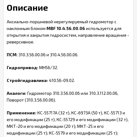
Описание
Аксиально-поршневой нерегулируемый гидромотор с
наклонным блоком
MBF 10.4.56.00.06
используется для
открытия и закрытия гидросистем, направление вращения -
реверсивное.
ПСМ
: 310.3.56.00.06 и 310.4.56.00.06.
Гидропривод:
МН56/32.
Стройгидравлика:
410.56-09.02.
Аналоги:
Гидромотор 310.3.56.00.06 или 310.3.112.00.06,
Поворот (310.3.56.00.06).
Применение:
КС-55717А (32 т), КС-6973А (50 т), КС-55713 и
его модификации (25 т), КС-55729 и его модификации (32 т),
МКТ-20 и его модификации (20 т); МКТ-25 и его
модификации (25 т); КС-5579 и его модификации (25 т);