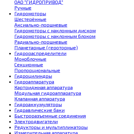
ОАО "ГИДРОПРИВОД"
Ручные
Гидромоторы
Шестерённые
Аксиально-поршневые
Гидромоторы с наклонным диском
Гидромоторы с наклонным блоком
Радиально-поршневые
Планетарные (героторные)
Гидрораспределители
Моноблочные
Секционные
Пропорциональные
Гидроцилиндры
Гидроаппаратура
Картриджная аппаратура
Модульная гидроаппаратура
Клапанная аппаратура
Гидроаккумуляторы
Гидравлические баки
Быстроразъемные соединения
Электродвигатели
Редукторы и мультипликаторы
Измерительная аппаратура