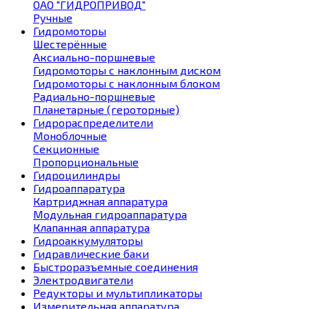
ОАО "ГИДРОПРИВОД"
Ручные
Гидромоторы
Шестерённые
Аксиально-поршневые
Гидромоторы с наклонным диском
Гидромоторы с наклонным блоком
Радиально-поршневые
Планетарные (героторные)
Гидрораспределители
Моноблочные
Секционные
Пропорциональные
Гидроцилиндры
Гидроаппаратура
Картриджная аппаратура
Модульная гидроаппаратура
Клапанная аппаратура
Гидроаккумуляторы
Гидравлические баки
Быстроразъемные соединения
Электродвигатели
Редукторы и мультипликаторы
Измерительная аппаратура