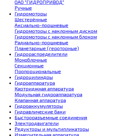
ОАО "ГИДРОПРИВОД"
Ручные
Гидромоторы
Шестерённые
Аксиально-поршневые
Гидромоторы с наклонным диском
Гидромоторы с наклонным блоком
Радиально-поршневые
Планетарные (героторные)
Гидрораспределители
Моноблочные
Секционные
Пропорциональные
Гидроцилиндры
Гидроаппаратура
Картриджная аппаратура
Модульная гидроаппаратура
Клапанная аппаратура
Гидроаккумуляторы
Гидравлические баки
Быстроразъемные соединения
Электродвигатели
Редукторы и мультипликаторы
Измерительная аппаратура