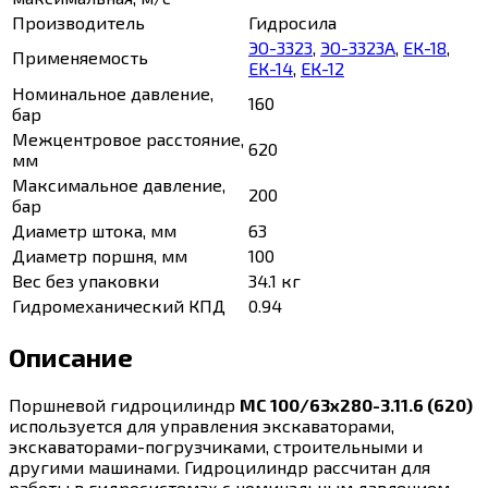
Производитель
Гидросила
ЭО-3323
,
ЭО-3323А
,
ЕК-18
,
Применяемость
ЕК-14
,
ЕК-12
Номинальное давление,
160
бар
Межцентровое расстояние,
620
мм
Максимальное давление,
200
бар
Диаметр штока, мм
63
Диаметр поршня, мм
100
Вес без упаковки
34.1 кг
Гидромеханический КПД
0.94
Описание
Поршневой гидроцилиндр
МС 100/63х280-3.11.6 (620)
используется для управления экскаваторами,
экскаваторами-погрузчиками, строительными и
другими машинами. Гидроцилиндр рассчитан для
работы в гидросистемах с номинальным давлением