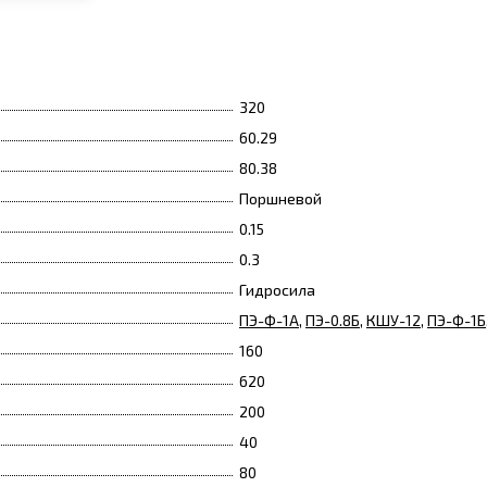
320
60.29
80.38
Поршневой
0.15
0.3
Гидросила
ПЭ-Ф-1А
,
ПЭ-0.8Б
,
КШУ-12
,
ПЭ-Ф-1Б
160
620
200
40
80