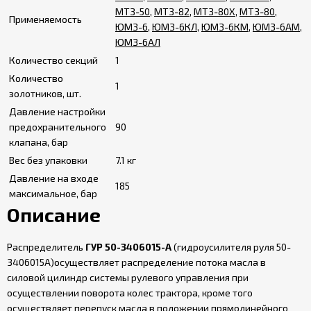
МТЗ-50
,
МТЗ-82
,
МТЗ-80Х
,
МТЗ-80
,
Применяемость
ЮМЗ-6
,
ЮМЗ-6КЛ
,
ЮМЗ-6КМ
,
ЮМЗ-6АМ
,
ЮМЗ-6АЛ
Количество секций
1
Количество
1
золотников, шт.
Давление настройки
предохранительного
90
клапана, бар
Вес без упаковки
7.1 кг
Давление на входе
185
максимальное, бар
Описание
Распределитель
ГУР 50-3406015-А
(гидроусилителя руля 50-
3406015А)осуществляет распределение потока масла в
силовой цилиндр системы рулевого управления при
осуществлении поворота колес трактора, кроме того
осуществляет перепуск масла в положении прямолинейного